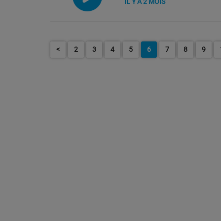
IL Y A 2 MOIS
<
2
3
4
5
6
7
8
9