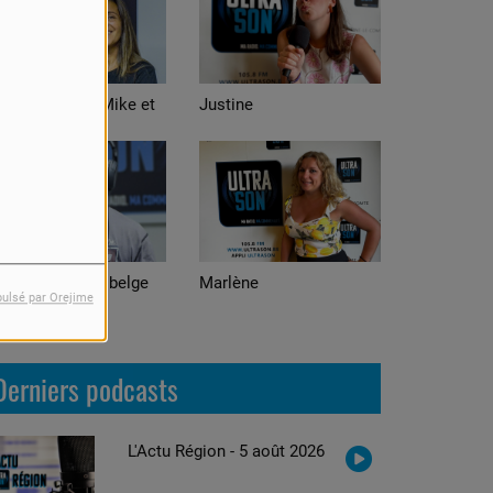
stine
Alexis
arlène
Adrian
pulsé par Orejime
Derniers podcasts
L'Actu Région - 5 août 2026