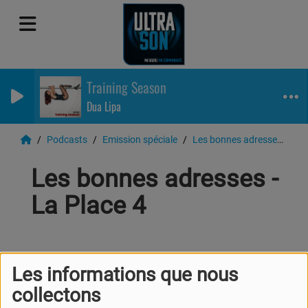
Training Season
Dua Lipa
Podcasts
Emission spéciale
Les bonnes adresses
Le
Les bonnes adresses -
La Place 4
Les informations que nous
collectons