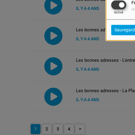
F
IL Y A 4 ANS
Ut
Activé
Les bonnes adresses - Chill 
Sauvegard
IL Y A 4 ANS
Les bonnes adresses - L'entre
IL Y A 4 ANS
Les bonnes adresses - La Pla
IL Y A 4 ANS
1
2
3
4
>