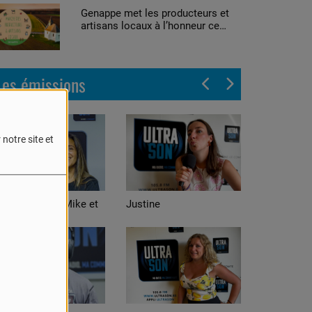
Genappe met les producteurs et
artisans locaux à l’honneur ce
week-end
Les émissions
notre site et
nch avec Mike et
Justine
Alexis