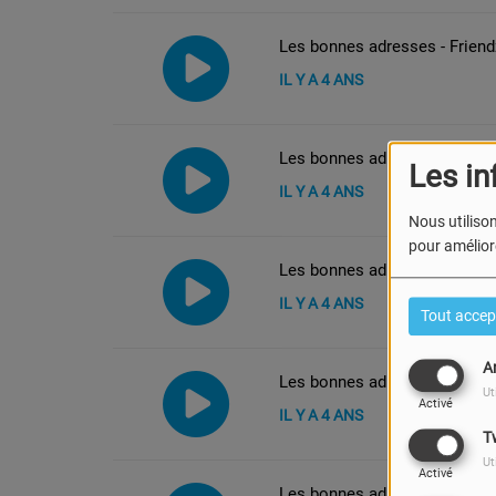
Les bonnes adresses - Frien
IL Y A 4 ANS
Les bonnes adresses - Au sou
Les in
IL Y A 4 ANS
Nous utilison
pour améliore
Les bonnes adresses - Serre
IL Y A 4 ANS
Tout accep
A
Les bonnes adresses - Les Sa
Ut
Activé
IL Y A 4 ANS
T
Ut
Activé
Les bonnes adresses - Maïno