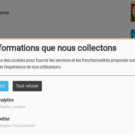
dzone
rire de la crémière
formations que nous collectons
s des cookies pour fournir les services et les fonctionnalités proposés sur 
r l'expérience de nos utilisateurs.
s Pussemier
ter
Tout refuser
Le Bru
Maité
nalytics
laisons du Lothier
ilisation: Analyse
witter
ilisation: Fonctionnalité
ï