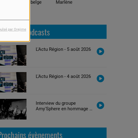
! C'est du belge
Marlène
Adrian
Derniers podcasts
pulsé par Orejime
L'Actu Région - 5 août 2026
L'Actu Région - 4 août 2026
Interview du groupe
Amy'Sphere en hommage à
Amy Winehouse
Prochains évènements