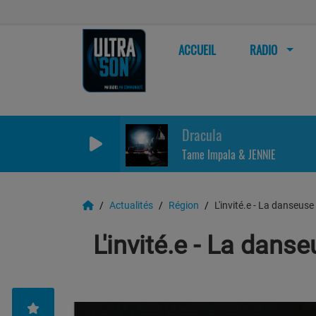
ACCUEIL
RADIO
Dracula
Tame Impala & JENNIE
Actualités
Région
L'invité.e - La danseuse
L'invité.e - La dans