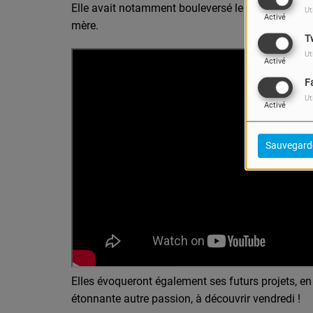
Elle avait notamment bouleversé le jury et le pub
Ut
Activé
mère.
T
Ut
Activé
F
Ut
Activé
Sauvegard
Elles évoqueront également ses futurs projets, e
étonnante autre passion, à découvrir vendredi !