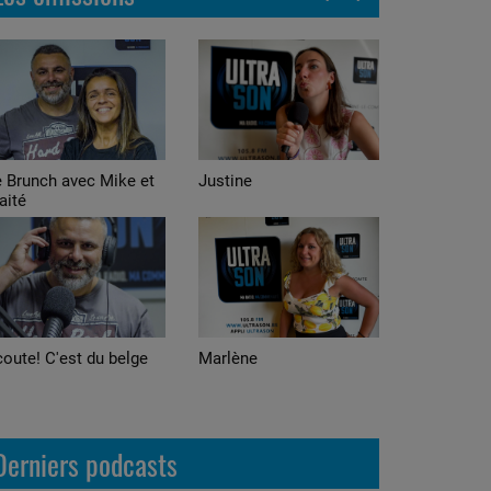
stine
Alexis
arlène
Adrian
Derniers podcasts