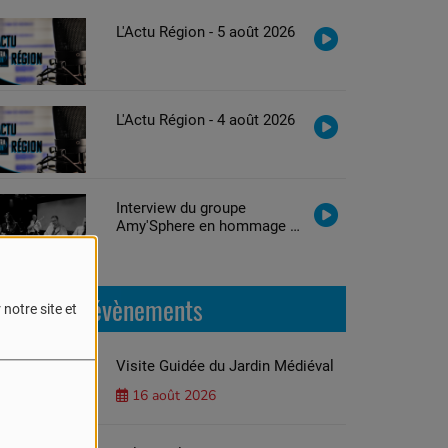
L'Actu Région - 5 août 2026
L'Actu Région - 4 août 2026
Interview du groupe
Amy'Sphere en hommage à
Amy Winehouse
Prochains évènements
notre site et
Visite Guidée du Jardin Médiéval
16 août 2026