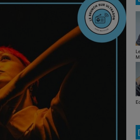
Le Brunch avec Mike et
Ju
Maité
Ecoute! C'est du belge
M