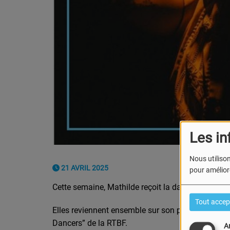
Les in
Nous utilison
21 AVRIL 2025
pour améliore
Cette semaine, Mathilde reçoit
la danseuse
Ancel
Tout accep
Elles reviennent ensemble sur son parcours, sa pa
Dancers” de la RTBF.
A