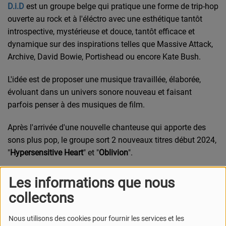
D.i.D
est un groupe belge qui pratique une forme de trip-hop
ouverte au rock et à l'éléctro
avec une esthétique tantôt
introspective, mystérieuse et douce, tantôt efficace et
dynamique sur des inspirations telles que Massive Attack,
Archive, David Bowie, Portishead ou encore Kate Bush.
L'idée est de proposer une musique travaillée, élaborée,
évoluant dans un univers sonore nouveau et faisant
parfois penser à des musiques de film.
Après l'arrivée d'une nouvelle chanteuse qui apporte des
sons plus pop, le groupe sort 2 nouveaux titres début 2024,
"
Hypersensitive Heart
" et "
Oblivion
".
L'EP
(4 titres)
Pulse
est attendu pour ce 27 avril 2024
Les informations que nous
collectons
Nous utilisons des cookies pour fournir les services et les