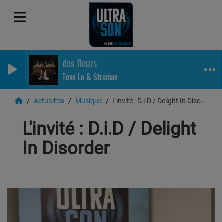
des fleurs
Tove Lo & Stromae
Actualités
Musique
L'invité : D.i.D / Delight In Disorder
L'invité : D.i.D / Delight
In Disorder