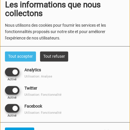
Les informations que nous
collectons
Nous utilisons des cookies pour fournir les services et les
fonctionnalités proposés sur notre site et pour améliorer
25 JUIN 2026
l'expérience de nos utilisateurs.
Participez à notre
concours
pour tenter de remporter des
entrées pour
l
a 6e édition du
Kiosque en Fête Festival
aura
Tout accepter
Tout refuser
lieu ces 3 et 4 juillet sur la Grand Place d'Ecaussinnes !
Analytics
Utilisation: Analyse
Activé
Twitter
Utilisation: Fonctionnalité
Activé
Facebook
Utilisation: Fonctionnalité
Activé