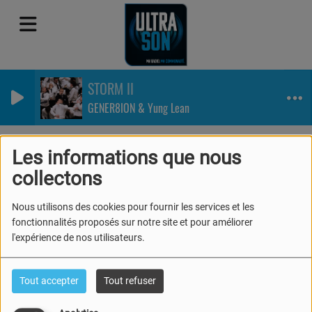
STORM II
GENER8ION & Yung Lean
Equipe
Animateurs
Baptiste
Les informations que nous
Baptiste
collectons
Nous utilisons des cookies pour fournir les services et les
fonctionnalités proposés sur notre site et pour améliorer
l'expérience de nos utilisateurs.
Après avoir suivi la formation de
l'
Ultrason Academy 2021
, Baptiste
Tout accepter
Tout refuser
anime l'
Instant Ciné-Série
, tous les
mercredis sur Ultrason.