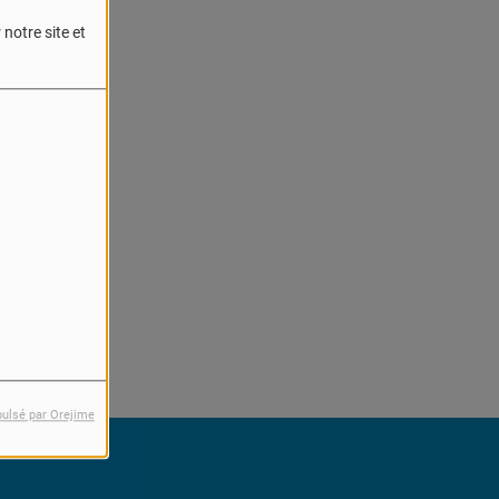
notre site et
reur.
pulsé par Orejime