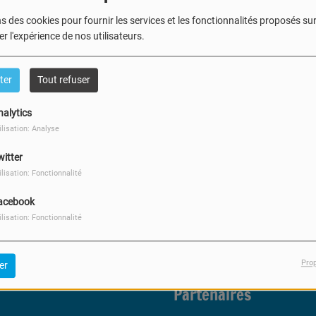
404
s des cookies pour fournir les services et les fonctionnalités proposés sur 
r l'expérience de nos utilisateurs.
ter
Tout refuser
nalytics
ilisation: Analyse
witter
ilisation: Fonctionnalité
, vous avez rencontré une er
acebook
Il semble que la page que vous recherchez n’existe plus.
ilisation: Fonctionnalité
Pro
er
Partenaires