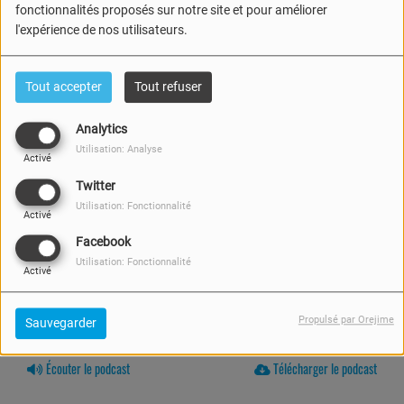
fonctionnalités proposés sur notre site et pour améliorer
l'expérience de nos utilisateurs.
Tout accepter
Tout refuser
Analytics
Utilisation: Analyse
Activé
Twitter
Utilisation: Fonctionnalité
Activé
Facebook
Utilisation: Fonctionnalité
Activé
Propulsé par Orejime
Sauvegarder
12 JUIN 2026 -
458 VUES
Écouter le podcast
Télécharger le podcast