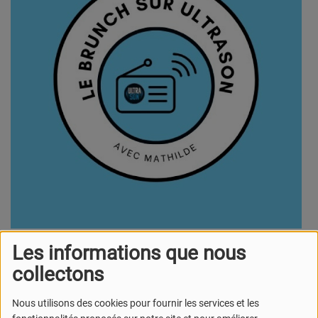
Tous les samedis matins, le Brunch vous réveille sur
Les informations que nous
Ultrason
!
collectons
Dans une émission qui allie divertissement, découverte, et
infos insolites, Mathilde, ses chroniqueur.euse.s et invité.s.
Nous utilisons des cookies pour fournir les services et les