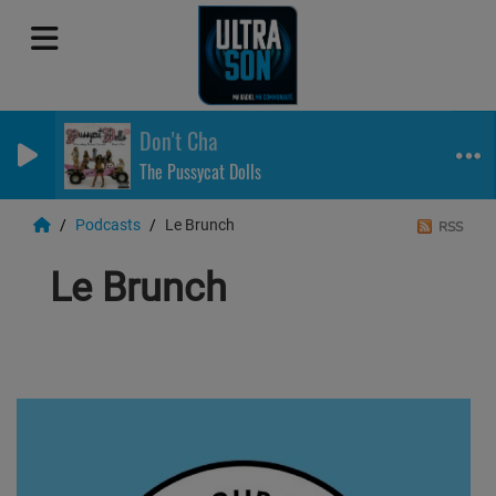
Don't Cha
The Pussycat Dolls
Podcasts
Le Brunch
RSS
Le Brunch