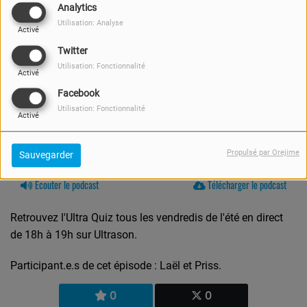
Analytics
Utilisation: Analyse
Activé
Twitter
Utilisation: Fonctionnalité
Activé
Facebook
Utilisation: Fonctionnalité
Activé
Propulsé par Orejime
Sauvegarder
23 AOÛT 2024 -
2209 VUES
Écouter le podcast
Télécharger le podcast
Retrouvez l'Ultra Quiz tous les vendredis de l'été en direct
de 18h à 19h sur Ultrason.
Participant.e.s de cet épisode : Laël et Priss.
0
0