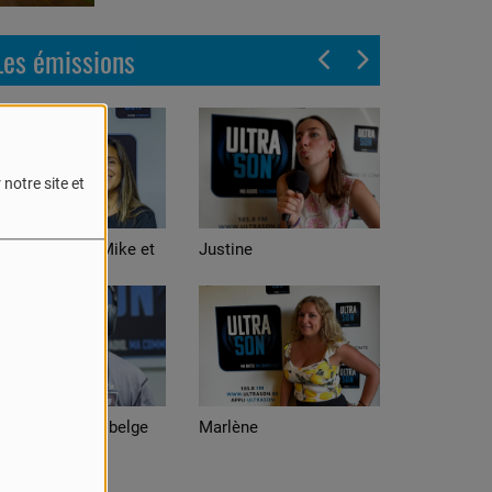
Les émissions
notre site et
stine
Alexis
arlène
Adrian