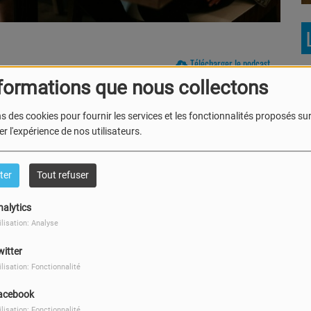
Télécharger le podcast
formations que nous collectons
en direct de 18h à 19h sur Ultrason.
s des cookies pour fournir les services et les fonctionnalités proposés sur 
de et Noéline.
r l'expérience de nos utilisateurs.
Le Brunch avec Mike et
Ju
Maité
ter
Tout refuser
nalytics
ilisation: Analyse
witter
ilisation: Fonctionnalité
Ecoute! C'est du belge
M
acebook
ilisation: Fonctionnalité