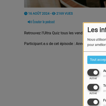
16 AOÛT 2024 -
2169 VUES
Écouter le podcast
Les in
Retrouvez l'Ultra Quiz tous les vendredis de l'été 
Nous utilison
Participant.e.s de cet épisode : Anne-Cath, Mathil
pour améliore
Tout accep
A
Ut
Activé
T
Ut
Activé
F
Ut