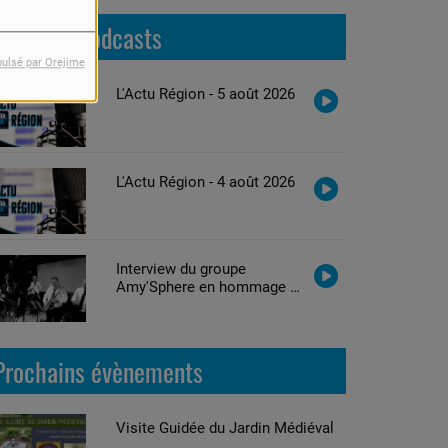
Derniers podcasts
pulsé par Orejime
L'Actu Région - 5 août 2026
L'Actu Région - 4 août 2026
Interview du groupe
Amy'Sphere en hommage à
Amy Winehouse
Prochains évènements
Visite Guidée du Jardin Médiéval