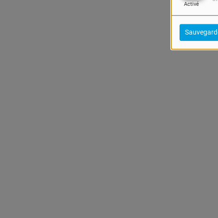
Activé
Sauvegard