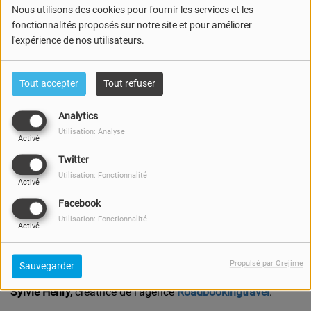
Nous utilisons des cookies pour fournir les services et les
fonctionnalités proposés sur notre site et pour améliorer
l'expérience de nos utilisateurs.
Tout accepter
Tout refuser
Analytics
Utilisation: Analyse
Activé
Twitter
Utilisation: Fonctionnalité
Activé
Facebook
28 JUIN 2023 -
2907 VUES
Utilisation: Fonctionnalité
Activé
Écouter le podcast
Télécharger le podcast
Propulsé par Orejime
Sauvegarder
Cette semaine, dans l'
Invité de la semaine
, Anne-Cath' reçoit
Sylvie Henry,
créatrice de l'agence
Roadbookingtravel
.