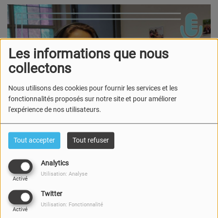
Les informations que nous
collectons
Nous utilisons des cookies pour fournir les services et les
fonctionnalités proposés sur notre site et pour améliorer
l'expérience de nos utilisateurs.
Tout accepter
Tout refuser
16 MARS 2023 -
2415 VUES
Analytics
Écouter le podcast
Télécharger le podcast
Utilisation: Analyse
Activé
Cette semaine, dans l'
Invité de la semaine
, Anne-Cath' reçoit
Twitter
Sophie, de l'
Opération Arc-en-Ciel
.
Utilisation: Fonctionnalité
Activé