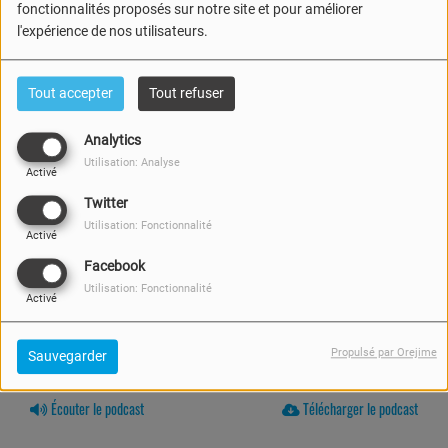
fonctionnalités proposés sur notre site et pour améliorer
l'expérience de nos utilisateurs.
Tout accepter
Tout refuser
Analytics
Utilisation: Analyse
Activé
Twitter
Utilisation: Fonctionnalité
Activé
Facebook
Utilisation: Fonctionnalité
Activé
Propulsé par Orejime
Sauvegarder
20 AVRIL 2025 -
1789 VUES
Écouter le podcast
Télécharger le podcast