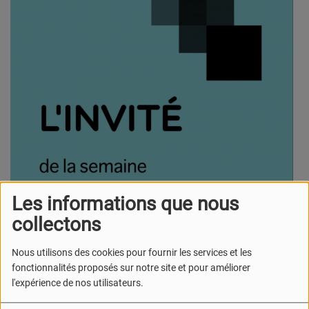
Les informations que nous
collectons
Du lundi au vendredi, retrouvez l'invité de la semaine à à
6h40, 7h40, 8h40, 15h30 et 18h30 sur Ultrason !
Nous utilisons des cookies pour fournir les services et les
fonctionnalités proposés sur notre site et pour améliorer
l'expérience de nos utilisateurs.
L'invité : Gérard Couronné, bourgmestre de
Genappe ! (1/5)