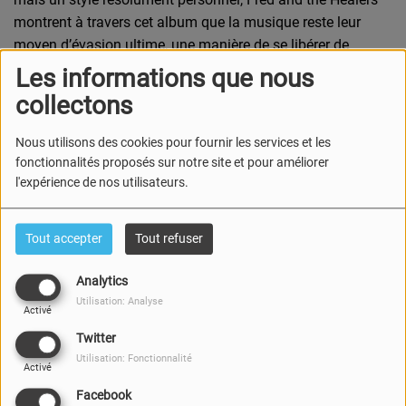
montrent à travers cet album que la musique reste leur
moyen d’évasion ultime, une manière de se libérer de
l’angoisse et de trouver, dans la souffrance, un espace pour
Les informations que nous
l’espoir.
collectons
Nous utilisons des cookies pour fournir les services et les
fonctionnalités proposés sur notre site et pour améliorer
l'expérience de nos utilisateurs.
Tout accepter
Tout refuser
Analytics
Utilisation: Analyse
Activé
Twitter
Utilisation: Fonctionnalité
Activé
Facebook