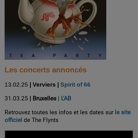
Les concerts annoncés
13.02.25
| Verviers |
Spirit of 66
31.03.25
| Bruxelles
|
L'AB
Retrouvez toutes les infos et les dates sur
le site
officiel
de The Flynts