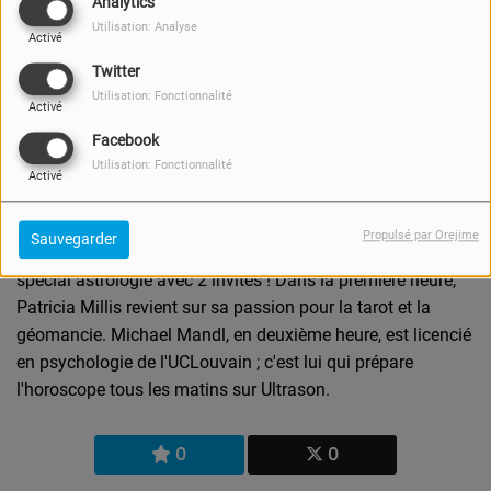
Analytics
Utilisation: Analyse
Activé
Twitter
Utilisation: Fonctionnalité
Activé
Facebook
14 JUIN 2019 -
3573 VUES
Utilisation: Fonctionnalité
Activé
Écouter le podcast
Télécharger le podcast
Propulsé par Orejime
Sauvegarder
Ce vendredi l'équipe du Carré VIP proposait un numéro
spécial astrologie avec 2 invités ! Dans la première heure,
Patricia Millis revient sur sa passion pour la tarot et la
géomancie. Michael Mandl, en deuxième heure, est licencié
en psychologie de l'UCLouvain ; c'est lui qui prépare
l'horoscope tous les matins sur Ultrason.
0
0