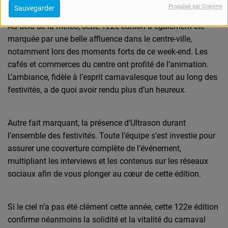
Propulsé par Orejime
Sauvegarder
Au-delà de la météo, cette 122e édition a également été
marquée par une belle affluence dans le centre-ville,
notamment lors des moments forts de ce week-end. Les
cafés et commerces du centre ont profité de l’animation.
L’ambiance, fidèle à l’esprit carnavalesque tout au long des
festivités, a de quoi avoir rendu plus d’un heureux.
Autre fait marquant, la présence d’Ultrason durant
l’ensemble des festivités. Toute l’équipe s’est investie pour
assurer une couverture complète de l’événement,
multipliant les interviews et les contenus sur les réseaux
sociaux afin de vous plonger au cœur de cette édition.
Si le ciel n’a pas été clément cette année, cette 122e édition
confirme néanmoins la solidité et la vitalité du carnaval