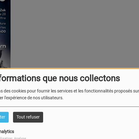
formations que nous collectons
s des cookies pour fournir les services et les fonctionnalités proposés sur 
r l'expérience de nos utilisateurs.
ter
Tout refuser
de d’amis, amateurs de musique et musiciens pour
nalytics
t unique: offrir à des groupes amateurs la chance de vivre
ilisation: Analyse