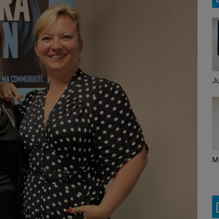
Le Brunch avec Mike et
Ju
Maité
Ecoute! C'est du belge
M