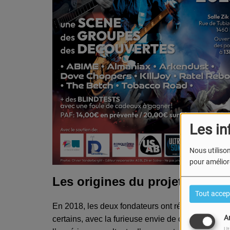
Les in
Nous utilison
pour améliore
Les origines du projet:
Tout accep
En 2018, les deux fondateurs ont réuni une ban
A
certains, avec la furieuse envie de créer un proje
Ut