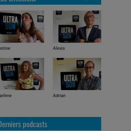
stine
Alexis
arlène
Adrian
Derniers podcasts