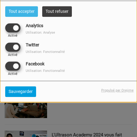
Tout accepter
Tout refuser
Analytics
Utilisation: Analyse
Activé
Twitter
Utilisation: Fonctionnalité
Activé
L'invité.e de la semaine - La chanteuse
Facebook
Maëva
Utilisation: Fonctionnalité
Activé
Propulsé par Orejime
Sauvegarder
Ecoutez l'Ultra Quiz, tout l'été sur
Ultrason !
L'Ultrason Academy 2024 vous fait