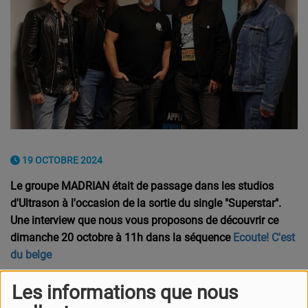
19 OCTOBRE 2024
Le groupe MADRIAN était de passage dans les studios
d'Ultrason à l'occasion de la sortie du single "Superstar".
Une interview que nous vous proposons de découvrir ce
dimanche 20 octobre à 11h dans la séquence
Ecoute! C'est
du belge
Ce talentueux groupe émergent de la scène musicale belge
Les informations que nous
est aussi venu évoquer son parcours, sa musique, ses