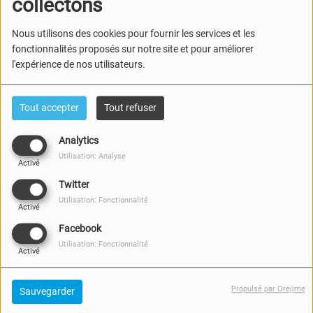
collectons
influences, son actualité et ses projets.
Nous utilisons des cookies pour fournir les services et les
Retrouvez cette interview en podcast
ici
fonctionnalités proposés sur notre site et pour améliorer
l'expérience de nos utilisateurs.
Le single "
Superstar
" est accompagné d'un clip vidéo
complétement décalé à découvrir ci-dessous.
Tout accepter
Tout refuser
Analytics
Utilisation: Analyse
Activé
Twitter
Utilisation: Fonctionnalité
Activé
Facebook
Utilisation: Fonctionnalité
Activé
Propulsé par Orejime
Sauvegarder