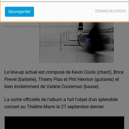
Propulsé par Orejime
Sauvegarder
Le line-up actuel est composé de Kevin Cools (chant), Brice
Prevel (batterie), Thierry Plas et Phil Henrion (guitares) et
bien évidemment de Valérie Cooreman (basse).
La sortie officielle de l'album a fait l'objet d'un splendide
concert au Théâtre Marni le 27 septembre dernier.