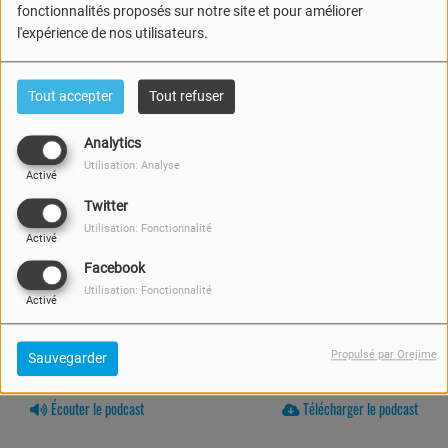
fonctionnalités proposés sur notre site et pour améliorer
l'expérience de nos utilisateurs.
Tout accepter
Tout refuser
Analytics
Utilisation: Analyse
Activé
Twitter
Utilisation: Fonctionnalité
Activé
Facebook
Utilisation: Fonctionnalité
Activé
Propulsé par Orejime
Sauvegarder
12 FÉVRIER 2026 -
1046 VUES
Écouter le podcast
Télécharger le podcast