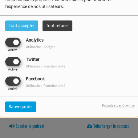
l'expérience de nos utilisateurs.
Tout accepter
Tout refuser
Analytics
Utilisation: Analyse
Activé
Twitter
Utilisation: Fonctionnalité
Activé
Facebook
Utilisation: Fonctionnalité
Activé
Propulsé par Orejime
Sauvegarder
13 FÉVRIER 2026 -
1053 VUES
Écouter le podcast
Télécharger le podcast