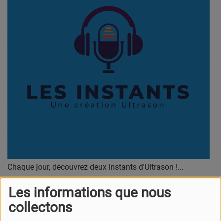
Chaque jour, découvrez deux Instants d'Ultrason !
Le lundi, l'Instant Media avec Johan, et l'Instant Nutrition
Les informations que nous
Sophie
Le mardi, l'Instant Tech avec Panos et l'Instant Sport et Bien-
collectons
être avec les coachs de Jims