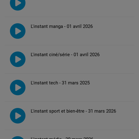
L'instant manga - 01 avril 2026
L'instant ciné/série - 01 avril 2026
L'instant tech - 31 mars 2025
L'instant sport et bien-être - 31 mars 2026