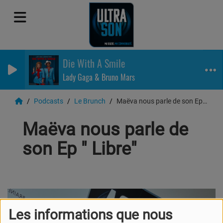
Die With A Smile
Lady Gaga & Bruno Mars
Podcasts
Le Brunch
Maëva nous parle de son Ep " Libre"
Maëva nous parle de
son Ep " Libre"
Les informations que nous