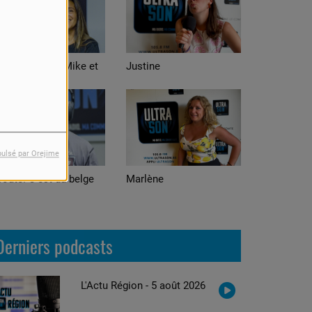
stine
Alexis
pulsé par Orejime
arlène
Adrian
Derniers podcasts
L'Actu Région - 5 août 2026