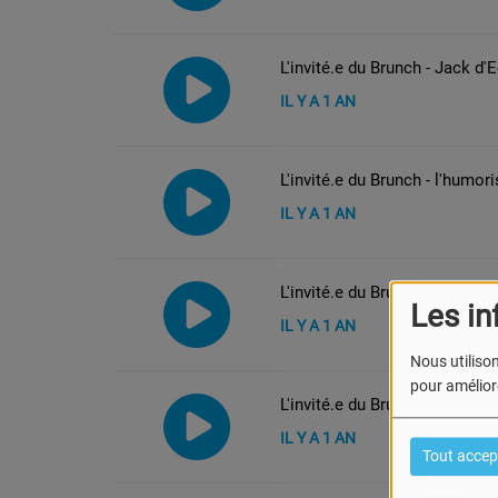
L'invité.e du Brunch - Jack d
IL Y A 1 AN
L'invité.e du Brunch - l'humor
IL Y A 1 AN
L'invité.e du Brunch - le Corp
Les in
IL Y A 1 AN
Nous utilison
pour améliore
L'invité.e du Brunch - l’humor
IL Y A 1 AN
Tout accep