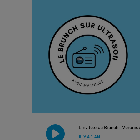
L'invité.e du Brunch - Véroniq
IL Y A 1 AN