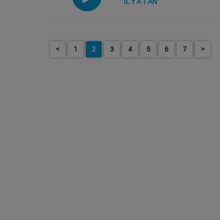
IL Y A 1 AN
<
1
2
3
4
5
6
7
>