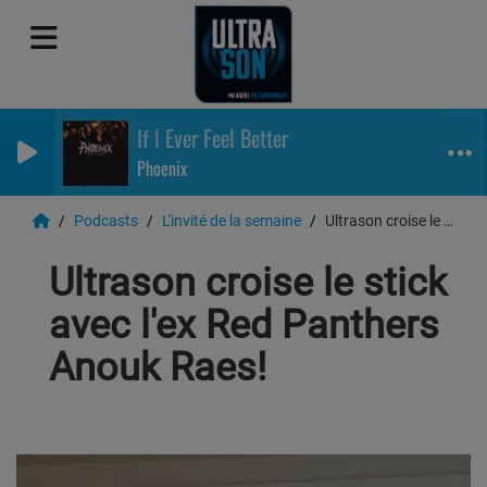
If I Ever Feel Better
Phoenix
Podcasts
L'invité de la semaine
Ultrason croise le stick avec l'ex Red Panthers Anouk Raes!
Ultrason croise le stick
avec l'ex Red Panthers
Anouk Raes!