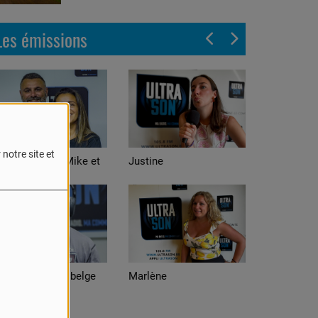
Les émissions
notre site et
stine
Alexis
arlène
Adrian