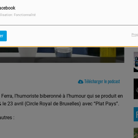
acebook
ilisation: Fonctionnalité
Pro
er
Télécharger le podcast
 Ferra, l’humoriste biberonné à l’humour qui se produit en
 23 avril (Circle Royal de Bruxelles) avec “Plat Pays”.
autres :