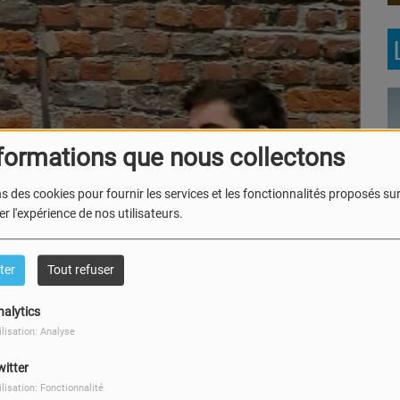
formations que nous collectons
s des cookies pour fournir les services et les fonctionnalités proposés sur 
Le Brunch avec Mike et
Ju
r l'expérience de nos utilisateurs.
Maité
ter
Tout refuser
nalytics
ilisation: Analyse
Ecoute! C'est du belge
M
witter
ilisation: Fonctionnalité