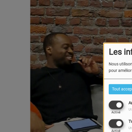
Les in
Nous utilison
pour améliore
Tout accep
A
Ut
Activé
T
Ut
Activé