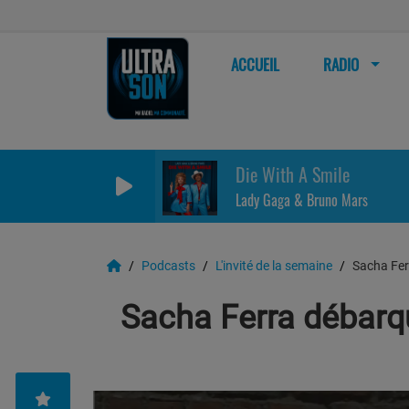
ACCUEIL
RADIO
Die With A Smile
Lady Gaga & Bruno Mars
Podcasts
L'invité de la semaine
Sacha Fer
Sacha Ferra débarqu