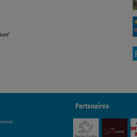
gium”
Partenaires
enaires