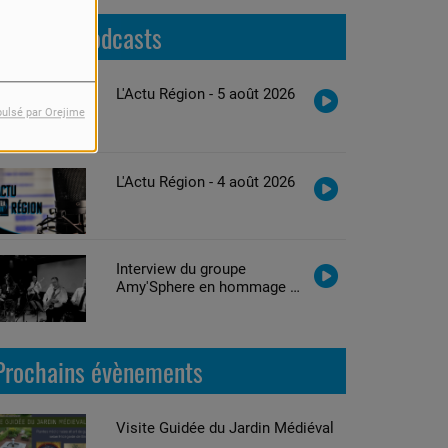
Derniers podcasts
L'Actu Région - 5 août 2026
pulsé par Orejime
L'Actu Région - 4 août 2026
Interview du groupe
Amy'Sphere en hommage à
Amy Winehouse
Prochains évènements
Visite Guidée du Jardin Médiéval