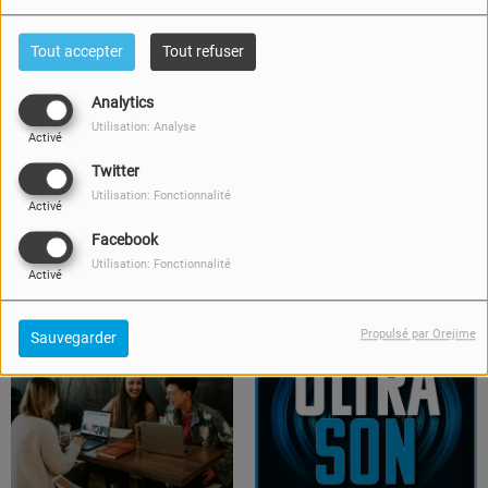
IL Y A 2 MOIS
IL Y A 5 MOIS
Tout accepter
Tout refuser
L'instant vacances - 14 mai
L'instant roman - 19 février
2026
2026
Analytics
Utilisation: Analyse
Activé
Twitter
Utilisation: Fonctionnalité
Activé
Facebook
Utilisation: Fonctionnalité
IL Y A 10 MOIS
IL Y A 1 AN
Activé
L'instant manga - 24
La Liberté selon les enfants et
septembre 2025
jeunes de Nivelles
Propulsé par Orejime
Sauvegarder