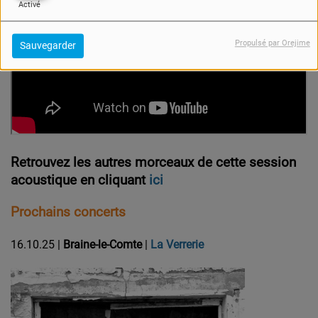
Activé
Propulsé par Orejime
Sauvegarder
Retrouvez les autres morceaux de cette session
acoustique en cliquant
ici
Prochains concerts
16.10.25 |
Braine-le-Comte
|
La Verrerie