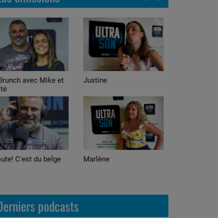
stine
Alexis
arlène
Adrian
Derniers podcasts