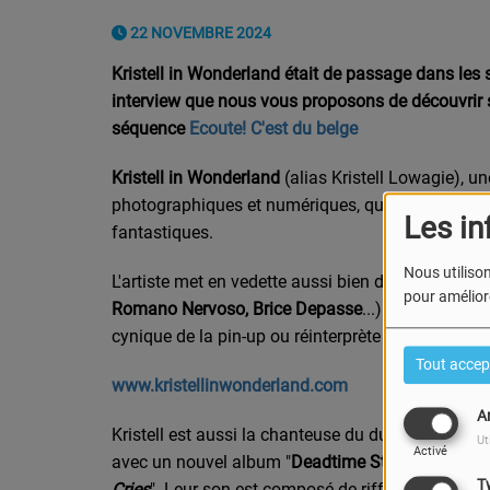
22 NOVEMBRE 2024
Kristell in Wonderland était de passage dans les 
interview que nous vous proposons de découvrir
séquence
Ecoute! C'est du belge
Kristell in Wonderland
(alias Kristell Lowagie), u
photographiques et numériques, qui allient vintag
Les in
fantastiques.
Nous utilison
L'artiste met en vedette aussi bien des personnes 
pour améliore
Romano Nervoso, Brice Depasse
...) que des anon
cynique de la pin-up ou réinterprète à sa manière
Tout accep
www.kristellinwonderland.com
A
Kristell est aussi la chanteuse du duo
Lovelorn Do
Ut
Activé
avec un nouvel album "
Deadtime Stories
" dont l
T
Cries
".
Leur son est composé de riffs de guitare l