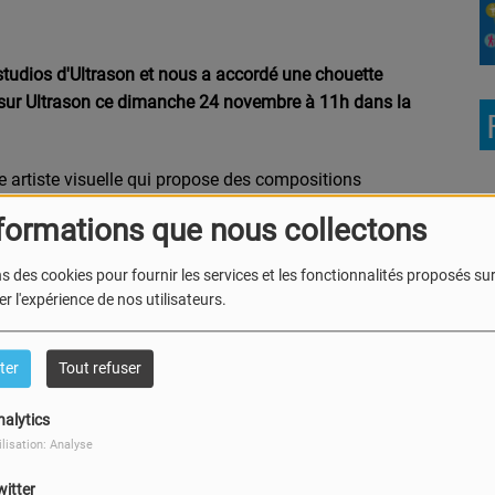
studios d'Ultrason et nous a accordé une chouette
 sur Ultrason ce dimanche 24 novembre à 11h dans la
ne artiste visuelle qui propose des compositions
e, kitsch, iconographie religieuse, symboles modernes et
formations que nous collectons
s des cookies pour fournir les services et les fonctionnalités proposés sur 
célèbres (
Plastic Bertand, Elvis Pompilio, Mustii, Sun,
r l'expérience de nos utilisateurs.
ymes, elle revisite les contes de fées, propose une version
 poétique les drames écologiques et sociaux.
ter
Tout refuser
nalytics
lls
, groupe de gothic rock bruxellois qui est de retour
ilisation: Analyse
es deux premiers singles sont "
Beautiful Chaos
" et "
A Heart
witter
ourds, de mélodies fortes et entraînantes, de séquences de