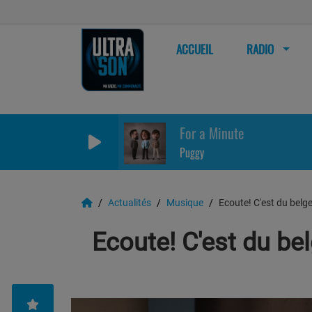
ACCUEIL
RADIO
For a Minute
Puggy
Actualités
Musique
Ecoute! C'est du belge
Ecoute! C'est du bel