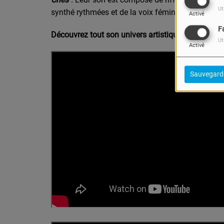
Ut
synthé rythmées et de la voix féminine caméléon c
Activé
F
Découvrez tout son univers artistique en écoutan
Ut
Activé
Sauvegard