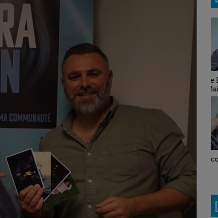
Le Brunch avec Mike et
Ju
Maité
Ecoute! C'est du belge
M