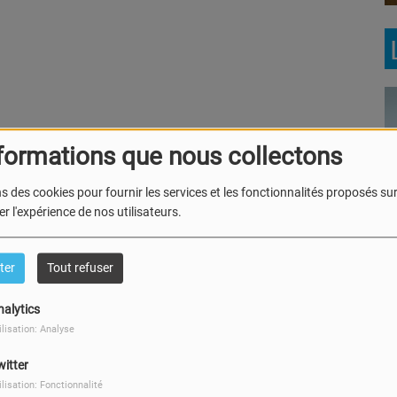
formations que nous collectons
s des cookies pour fournir les services et les fonctionnalités proposés sur 
Le Brunch avec Mike 
r l'expérience de nos utilisateurs.
Maité
ter
Tout refuser
nalytics
ilisation: Analyse
Ecoute! C'est du belg
witter
ilisation: Fonctionnalité