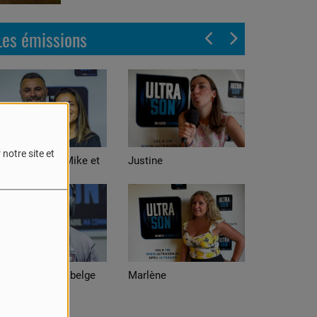
Les émissions
notre site et
et
Justine
Alexis
e
Marlène
Adrian