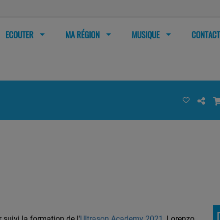
ECOUTER
MA RÉGION
MUSIQUE
CONTACT
 suivi la formation de l'
Ultrason Academy 2021
, Lorenzo