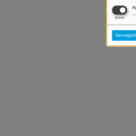
F
Ut
Activé
Sauvegard