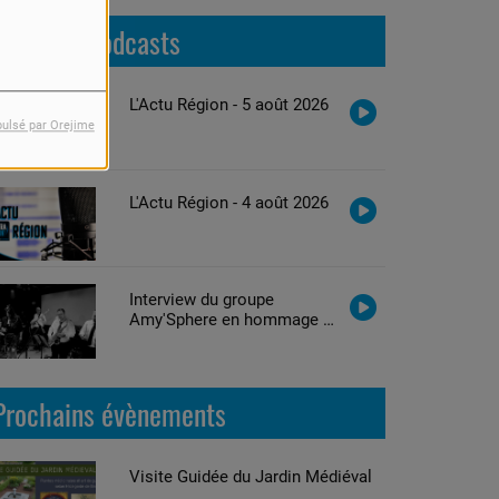
Derniers podcasts
L'Actu Région - 5 août 2026
pulsé par Orejime
L'Actu Région - 4 août 2026
Interview du groupe
Amy'Sphere en hommage à
Amy Winehouse
Prochains évènements
Visite Guidée du Jardin Médiéval