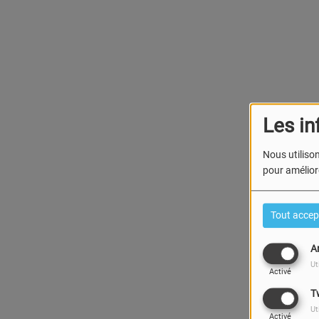
Les in
Nous utilison
pour améliore
Tout accep
A
Ut
Activé
T
Ut
Activé