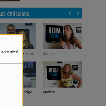
Les émissions
notre site et
nch avec Mike et
Justine
Alexis
! C'est du belge
Marlène
Adrian