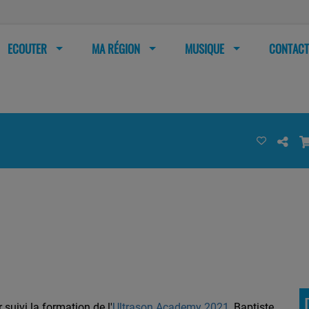
ECOUTER
MA RÉGION
MUSIQUE
CONTACT
 suivi la formation de l'
Ultrason Academy 2021
, Baptiste