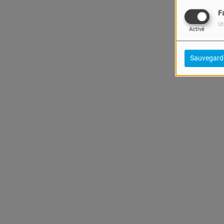
F
Ut
Activé
Sauvegard