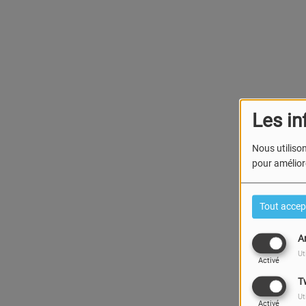
Les in
Nous utilison
pour améliore
Tout accep
A
Ut
Activé
T
Ut
Activé