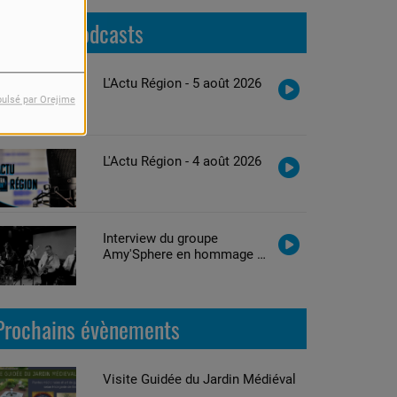
Derniers podcasts
L'Actu Région - 5 août 2026
pulsé par Orejime
L'Actu Région - 4 août 2026
Interview du groupe
Amy'Sphere en hommage à
Amy Winehouse
Prochains évènements
Visite Guidée du Jardin Médiéval