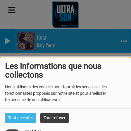
Roar
Katy Perry
Equipe
Animateurs
Adrian
Les informations que nous
Adrian
collectons
Nous utilisons des cookies pour fournir les services et les
fonctionnalités proposés sur notre site et pour améliorer
l'expérience de nos utilisateurs.
Après avoir suivi la formation de
l'
Ultrason Academy 2024
, retrouvez
Tout accepter
Tout refuser
Adrian chaque matins de la semaine
de 10h à 12h, et tous les vendredi